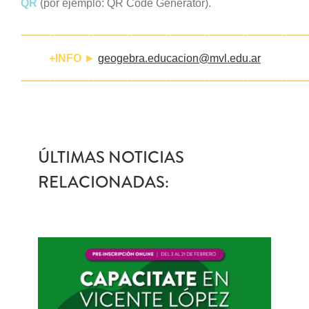
QR
(por ejemplo: QR Code Generator).
___________________________________________________________
+INFO
►
geogebra.educacion@mvl.edu.ar
___________________________________________________________
ÚLTIMAS NOTICIAS
RELACIONADAS: