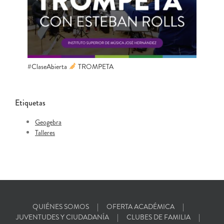
#ClaseAbierta
​ TROMPETA
Etiquetas
Geogebra
Talleres
QUIÉNES SOMOS
OFERTA ACADÉMICA
JUVENTUDES Y CIUDADANÍA
CLUBES DE FAMILIA