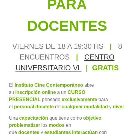
PARA
DOCENTES
VIERNES DE 18 A 19:30 HS
|
8
ENCUENTROS
|
CENTRO
UNIVERSITARIO VL
| GRATIS
El
Instituto Cine Contemporáneo
abre
su
inscripción online
a un
CURSO
PRESENCIAL
pensado
exclusivamente
para
el
personal docente
de
cualquier modalidad
y
nivel
.
Una
capacitación
que tiene como
objetivo
problematizar
los
modos
en
que
docentes
y
estudiantes interactúan
con