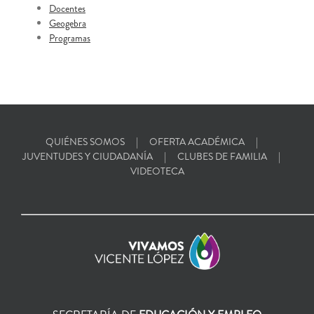
Docentes
Geogebra
Programas
QUIÉNES SOMOS
OFERTA ACADÉMICA
JUVENTUDES Y CIUDADANÍA
CLUBES DE FAMILIA
VIDEOTECA