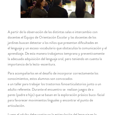
A partir de la observación de las distintas salas e intercambio con
docentes el Equipo de Orientación Escolar y las docentes de los
jardines buscan detectar a los niños que presentan dificultades en
el lenguaje y un escaso vocabulario que obstaculiza la comunicación y el
aprendizaje. De esta manera trabajamos temprana y preventivamente
la adecuada adquisición del lenguaje oral, pero teniendo en cuenta la
importancia de la lecto-esceritura.
Para acompañarlos en el desafío de incorporar correctamente los
conocimientos, estos alumnos son convocados
a un taller para trabajar los trastornos fonoarticulatorios junto a un
adulto referente. Durante el encuentro se realizan juegos de a
pares (padre e hijo) que se basan en la exploración práxico buco-facial
para favorecer movimientos linguales y encontrar el punto de
articulación.
Luego el adulto debe continuar la estimulación del lenguaje en lo