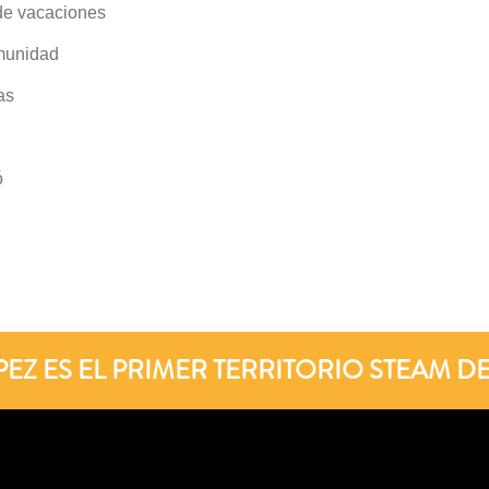
e vacaciones
munidad
as
ó
PEZ ES EL PRIMER TERRITORIO STEAM D