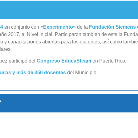
14
en conjunto con «
Experimento
» de la
Fundación Siemens
ño 2017, al Nivel Inicial. Participaron también de este la Fun
 capacitaciones abiertas para los docentes, así como también
lares.
pez participó del
Congreso EducaSteam
en Puerto Rico.
uelas y más de 350 docentes
del Municipio.
?