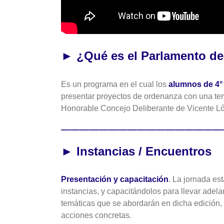
► ¿Qué es el Parlamento de
Es un programa en el cual los
alumnos de 4°
presentar proyectos de ordenanza con una temá
Honorable Concejo Deliberante de Vicente L
—————————————————
► Instancias / Encuentros
Presentación y capacitación
. La jornada es
instancias, y capacitándolos para llevar adel
temáticas que se abordarán en dicha edición, 
acciones concretas.