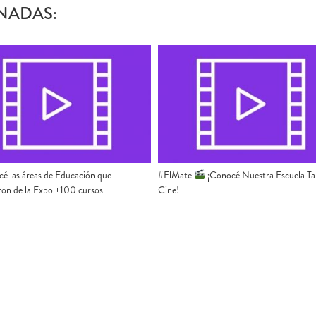
NADAS:
é las áreas de Educación que
#ElMate
​ ¡Conocé Nuestra Escuela Tal
ron de la Expo +100 cursos
Cine!