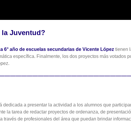
 la Juventud
?
 a 6° año de escuelas secundarias de Vicente López
tienen l
tica específica. Finalmente, los dos proyectos más votados por
ópez.
————————————————————————
tá dedicada a presentar la actividad a los alumnos que participa
ante la tarea de redactar proyectos de ordenanza, de presentac
a través de profesionales del área que puedan brindar informaci