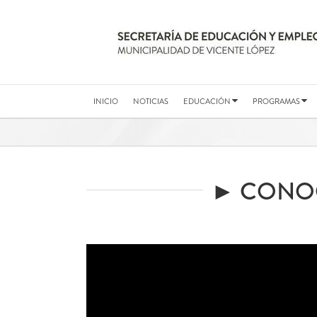
Saltar
al
contenido
INICIO
NOTICIAS
EDUCACIÓN
PROGRAMAS
► CONOC