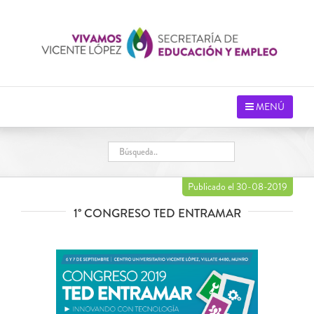
Saltar
al
contenido
MENÚ
Publicado el 30-08-2019
1° CONGRESO TED ENTRAMAR
Ver
imagen
más
grande