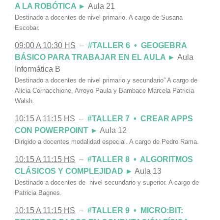
A LA ROBÓTICA ►
Aula 21
Destinado a docentes de nivel primario. A cargo de Susana
Escobar.
09:00 A 10:30 HS
–
#TALLER 6 • GEOGEBRA
BÁSICO PARA TRABAJAR EN EL AULA ►
Aula
Informática B
Destinado a docentes de nivel primario y secundario” A cargo de
Alicia Cornacchione,
Arroyo Paula y Bambace Marcela
Patricia
Walsh.
10:15 A 11:15 HS
–
#TALLER 7 • CREAR APPS
CON POWERPOINT ►
Aula 12
Dirigido a docentes modalidad especial. A cargo de Pedro Rama.
10:15 A 11:15 HS
–
#TALLER 8 • ALGORITMOS
CLÁSICOS Y COMPLEJIDAD ►
Aula 13
Destinado a docentes de nivel secundario y superior. A cargo de
Patricia Bagnes.
10:15 A 11:15 HS
–
#TALLER 9 • MICRO:BIT: