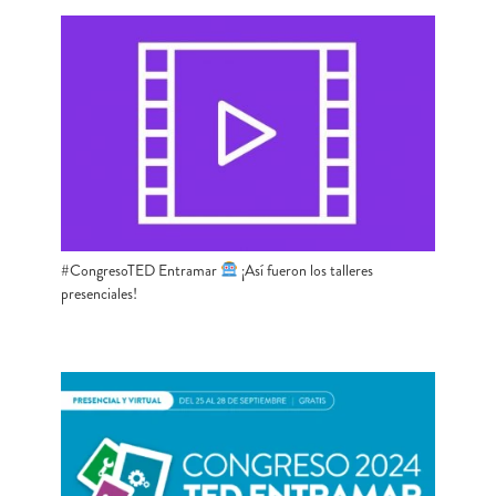
#CongresoTED Entramar
¡Así fueron los talleres
presenciales!