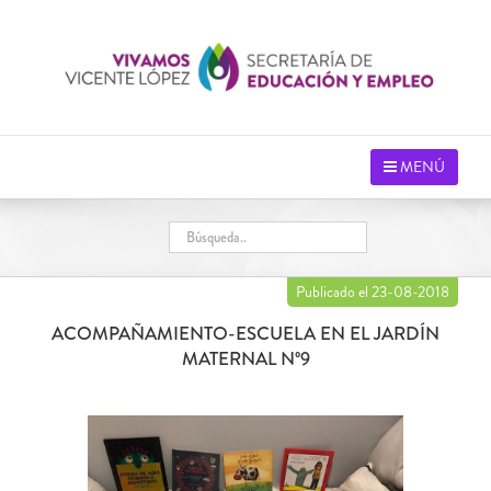
Saltar
al
contenido
MENÚ
Publicado el 23-08-2018
ACOMPAÑAMIENTO-ESCUELA EN EL JARDÍN
MATERNAL Nº9
Ver
imagen
más