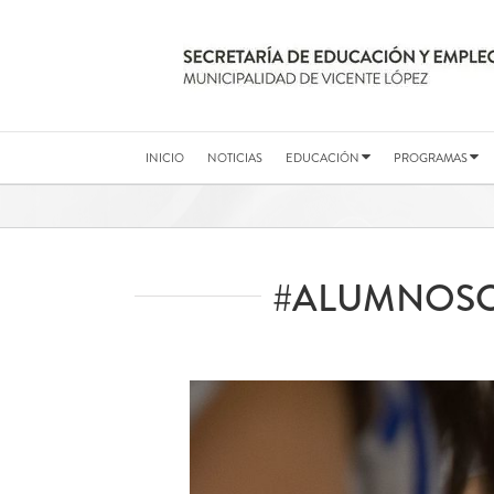
Saltar
al
contenido
INICIO
NOTICIAS
EDUCACIÓN
PROGRAMAS
#ALUMNOSCU
Ver
imagen
más
grande