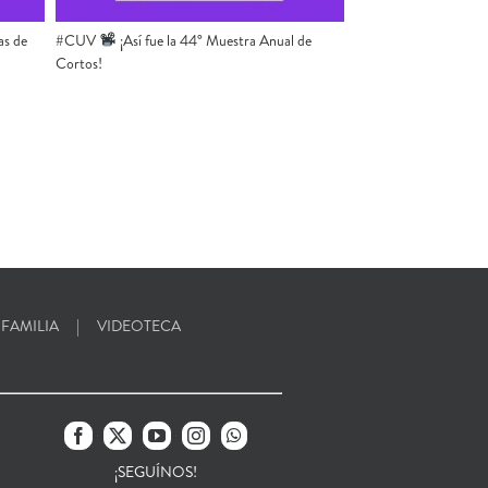
as de
#CUV ​
​ ¡Así fue la 44° Muestra Anual de
Cortos!
 FAMILIA
VIDEOTECA
¡SEGUÍNOS!