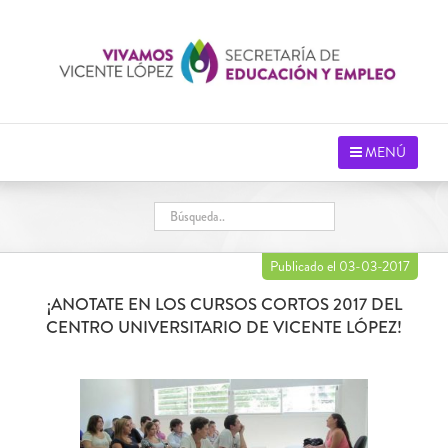
Saltar
al
contenido
MENÚ
Publicado el 03-03-2017
¡ANOTATE EN LOS CURSOS CORTOS 2017 DEL
CENTRO UNIVERSITARIO DE VICENTE LÓPEZ!
Ver
imagen
más