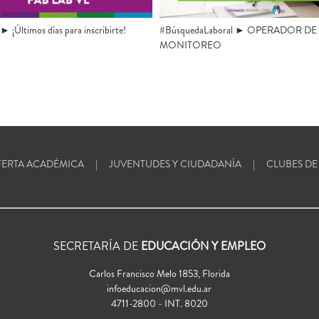
 ¡Últimos días para inscribirte!
#BúsquedaLaboral ► OPERADOR DE
MONITOREO
ERTA ACADÉMICA
JUVENTUDES Y CIUDADANÍA
CLUBES DE
SECRETARÍA DE
EDUCACIÓN Y EMPLEO
Carlos Francisco Melo 1853, Florida
infoeducacion@mvl.edu.ar
4711-2800 - INT. 8020