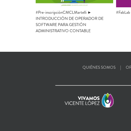
#Pre-inscripciónCMCLMartelli ►
#FabLab ►
INTRODUCCIÓN DE OPERADOR DE
SOFTWARE PARA GESTIÓN
ADMINISTRATIVO CONTABLE
QUIÉNES SOMOS
OF