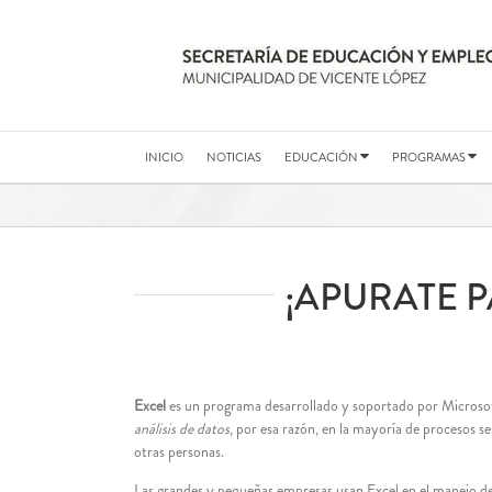
Saltar
al
contenido
INICIO
NOTICIAS
EDUCACIÓN
PROGRAMAS
¡APURATE P
Excel
es un programa desarrollado y soportado por Microsof
análisis de datos
, por esa razón, en la mayoría de procesos 
otras personas.
Las grandes y pequeñas empresas usan Excel en el manejo de la