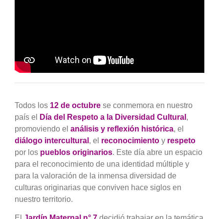
Todos los
12 de octubre
se conmemora en nuestro
país el
Día del Respeto a la Diversidad Cultural
,
promoviendo el
análisis y reflexión histórica
, el
diálogo intercultural
, el
reconocimiento
y
respeto
por los
pueblos originarios
. Este día abre un espacio
para el reconocimiento de una identidad múltiple y
para la valoración de la inmensa diversidad de
culturas originarias que conviven hace siglos en
nuestro territorio.
El
Jardín Maternal n° 7
decidió trabajar en la temática