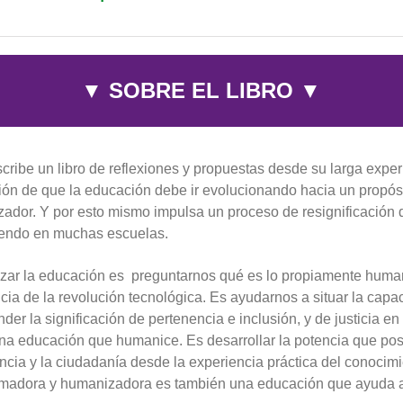
▼ SOBRE EL LIBRO ▼
cribe un libro de reflexiones y propuestas desde su larga expe
ión de que la educación debe ir evolucionando hacia un propós
ador. Y por esto mismo impulsa un proceso de resignificación d
endo en muchas escuelas.
ar la educación es preguntarnos qué es lo propiamente human
ncia de la revolución tecnológica. Es ayudarnos a situar la capa
der la significación de pertenencia e inclusión, y de justicia e
una educación que humanice. Es desarrollar la potencia que po
ncia y la ciudadanía desde la experiencia práctica del conoci
rmadora y humanizadora es también una educación que ayuda a c