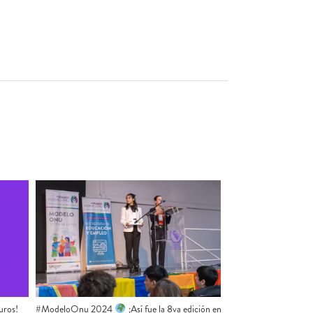
uros!
#ModeloOnu 2024
¡Así fue la 8va edición en