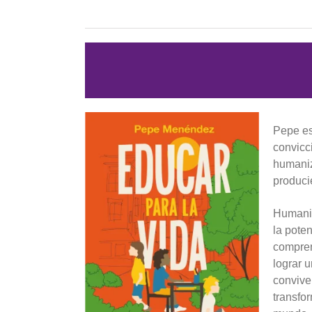
Pepe es
convicc
humaniz
produci
Humaniz
la pote
compren
lograr 
convive
transfo