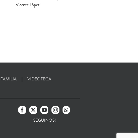
Vicente López!
 FAMILIA
VIDEOTECA
¡SEGUÍNOS!