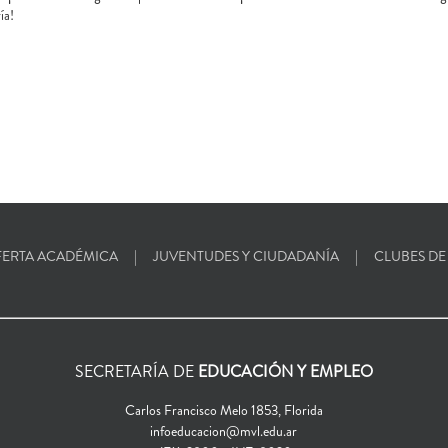
ía!
ERTA ACADÉMICA
JUVENTUDES Y CIUDADANÍA
CLUBES DE
SECRETARÍA DE
EDUCACIÓN Y EMPLEO
Carlos Francisco Melo 1853, Florida
infoeducacion@mvl.edu.ar