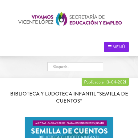
Saltar
al
contenido
MENÚ
Publicado el 13-04-2021
BIBLIOTECA Y LUDOTECA INFANTIL “SEMILLA DE
CUENTOS”
Ver
imagen
más