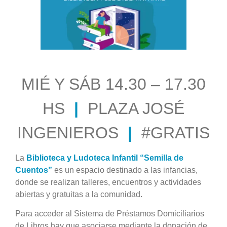
grande
MIÉ Y SÁB 14.30 – 17.30
HS
|
PLAZA JOSÉ
INGENIEROS
|
#GRATIS
La
Biblioteca y Ludoteca Infantil “Semilla de
Cuentos”
es un espacio destinado a las infancias,
donde se realizan talleres, encuentros y actividades
abiertas y gratuitas a la comunidad.
Para acceder al Sistema de Préstamos Domiciliarios
de Libros hay que asociarse mediante la donación de