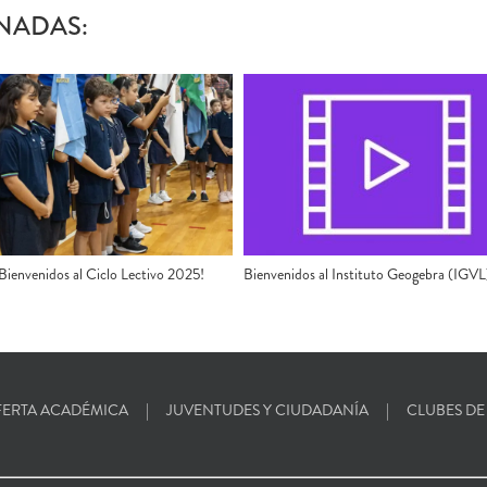
NADAS:
 ¡Bienvenidos al Ciclo Lectivo 2025!
Bienvenidos al Instituto Geogebra (IGVL
ERTA ACADÉMICA
JUVENTUDES Y CIUDADANÍA
CLUBES DE