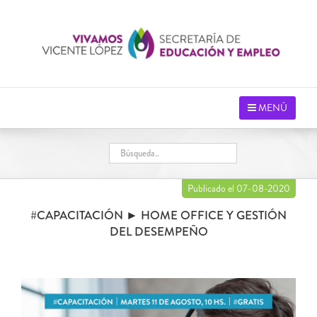
Saltar
al
contenido
MENÚ
Publicado el 07-08-2020
#CAPACITACIÓN ► HOME OFFICE Y GESTIÓN
DEL DESEMPEÑO