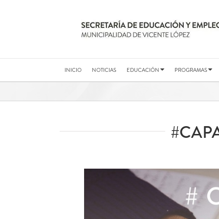
Saltar
al
contenido
INICIO
NOTICIAS
EDUCACIÓN
PROGRAMAS
#CAP
Ver
imagen
más
grande