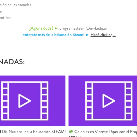
ión en las escuelas
ar
entífico
¿Alguna duda?
►
programasteam@mvl.edu.ar
¡Enterate más de la Educación Steam!
►
Hacé click aquí
NADAS:
el Día Nacional de la Educación STEAM!
Colonias en Vicente López con el Pr