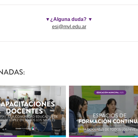
▼¿Alguna duda?
▼
esi@mvl.edu.ar
NADAS: