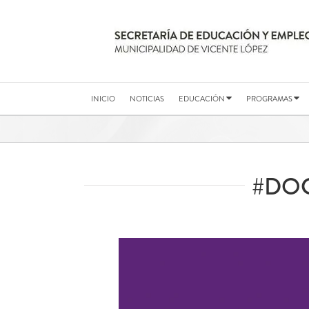
Saltar
al
contenido
INICIO
NOTICIAS
EDUCACIÓN
PROGRAMAS
#DO
Ver
imagen
más
grande