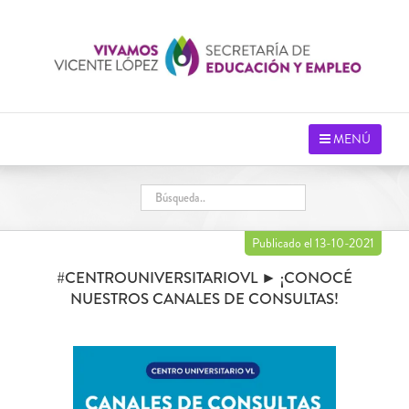
Saltar
al
contenido
MENÚ
Publicado el 13-10-2021
#CENTROUNIVERSITARIOVL ► ¡CONOCÉ
NUESTROS CANALES DE CONSULTAS!
Ver
imagen
más