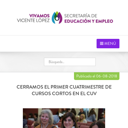
Saltar
al
contenido
MENÚ
Publicado el 06-08-2018
CERRAMOS EL PRIMER CUATRIMESTRE DE
CURSOS CORTOS EN EL CUV
Ver
imagen
más