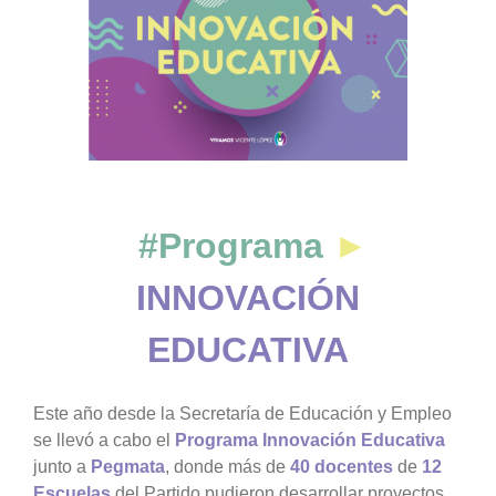
grande
#Pr
ogr
ama
►
INNOVACIÓN
EDUCATIVA
Este año desde la Secretaría de Educación y Empleo
se llevó a cabo el
Programa Innovación Educativa
junto a
Pegmata
, donde más de
40 docentes
de
12
Escuelas
del Partido pudieron desarrollar proyectos