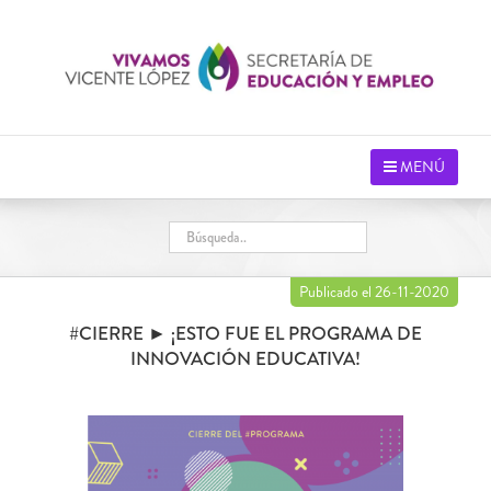
Saltar
al
contenido
MENÚ
Publicado el 26-11-2020
#CIERRE ► ¡ESTO FUE EL PROGRAMA DE
INNOVACIÓN EDUCATIVA!
Ver
imagen
más