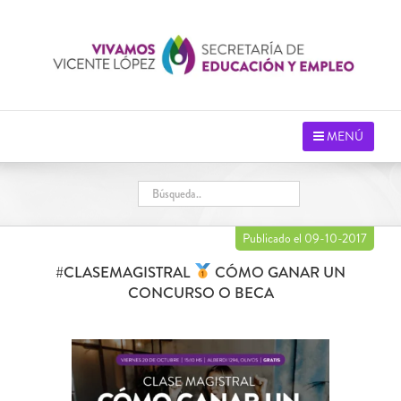
Saltar
al
contenido
MENÚ
Publicado el 09-10-2017
#CLASEMAGISTRAL
CÓMO GANAR UN
CONCURSO O BECA
Ver
imagen
más