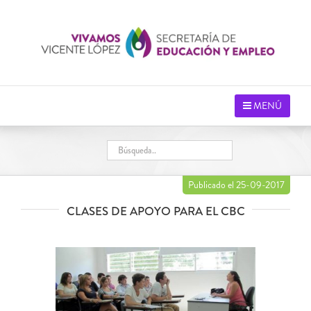
Saltar
al
contenido
MENÚ
Publicado el 25-09-2017
CLASES DE APOYO PARA EL CBC
Ver
imagen
más
grande