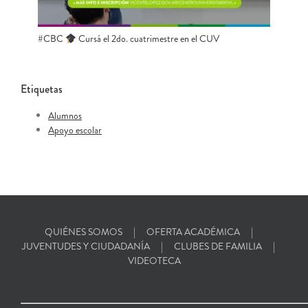
#CBC
Cursá el 2do. cuatrimestre en el CUV
Etiquetas
Alumnos
Apoyo escolar
QUIÉNES SOMOS
OFERTA ACADÉMICA
JUVENTUDES Y CIUDADANÍA
CLUBES DE FAMILIA
VIDEOTECA