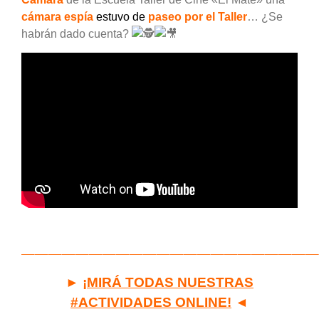
cámara espía
estuvo de
paseo por el Taller
… ¿Se
habrán dado cuenta?
——————————————————————
►
¡MIRÁ TODAS NUESTRAS
#ACTIVIDADES ONLINE!
◄