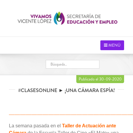
Saltar
al
contenido
MENÚ
Publicado el 30-09-2020
#CLASESONLINE ► ¡UNA CÁMARA ESPÍA!
——————————————————————
La semana pasada en el
Taller de Actuación ante
Cámara
de la Escuela Taller de Cine «El Mate» una