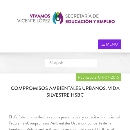
Saltar
al
contenido
MENÚ
Publicado el 04-07-2015
COMPROMISOS AMBIENTALES URBANOS. VIDA
SILVESTRE HSBC
El día 3 de Julio se llevó a cabo la presentación y capacitación inicial del
Programa «Compromisos Ambientales Urbanos» por parte del la
Fundación Vida Silvestre Argentina en conjunto con el HSBC en el