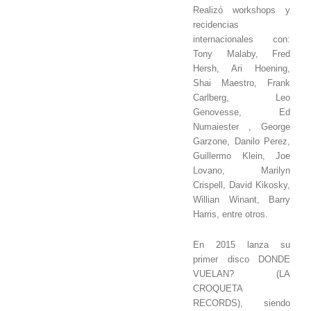
Realizó workshops y
recidencias
internacionales con:
Tony Malaby, Fred
Hersh, Ari Hoening,
Shai Maestro, Frank
Carlberg, Leo
Genovesse, Ed
Numaiester , George
Garzone, Danilo Perez,
Guillermo Klein, Joe
Lovano, Marilyn
Crispell, David Kikosky,
Willian Winant, Barry
Harris, entre otros.
En 2015 lanza su
primer disco DONDE
VUELAN? (LA
CROQUETA
RECORDS), siendo