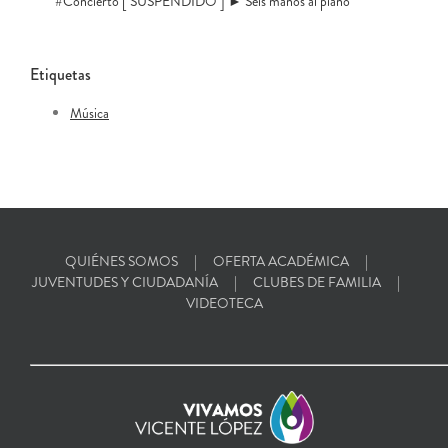
#Concierto [ SUSPENDIDO ] ► Seis manos al piano
Etiquetas
Música
QUIÉNES SOMOS
OFERTA ACADÉMICA
JUVENTUDES Y CIUDADANÍA
CLUBES DE FAMILIA
VIDEOTECA