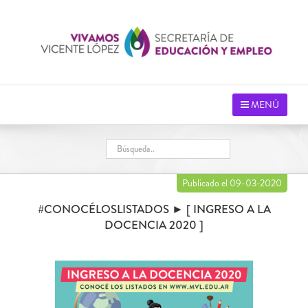
Saltar
al
contenido
MENÚ
Publicado el 09-03-2020
#CONOCÉLOSLISTADOS ► [ INGRESO A LA
DOCENCIA 2020 ]
Ver
imagen
más