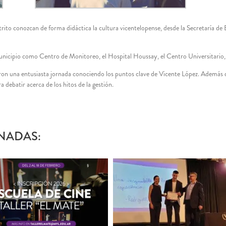
trito conozcan de forma didáctica la cultura vicentelopense, desde la Secretaría d
unicipio como Centro de Monitoreo, el Hospital Houssay, el Centro Universitario, 
aron una entusiasta jornada conociendo los puntos clave de Vicente López. Además
debatir acerca de los hitos de la gestión.
NADAS: