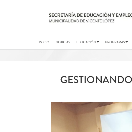
Saltar
al
contenido
INICIO
NOTICIAS
EDUCACIÓN
PROGRAMAS
GESTIONANDO 
Ver
imagen
más
grande