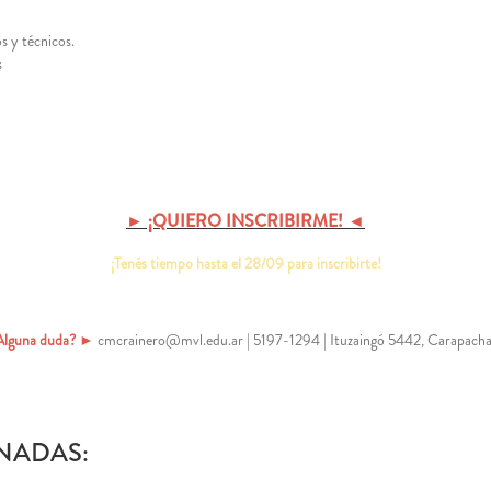
s y técnicos.
s
► ¡QUIERO INSCRIBIRME! ◄
¡Tenés tiempo hasta el 28/09 para inscribirte!
Alguna duda?
►
cmcrainero@mvl.edu.ar | 5197-1294 | Ituzaingó 5442, Carapach
NADAS: