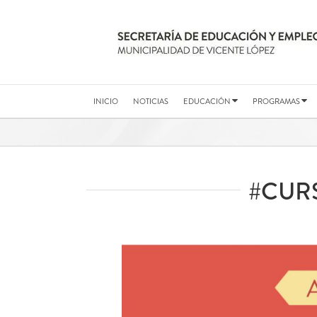
Saltar
al
contenido
INICIO
NOTICIAS
EDUCACIÓN
PROGRAMAS
#CUR
Ver
imagen
más
grande