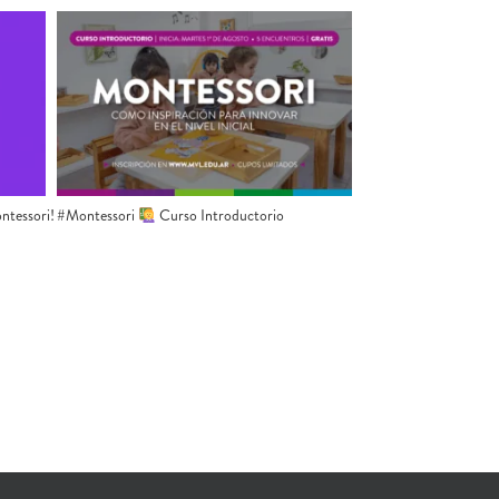
ntessori!
#Montessori
Curso Introductorio