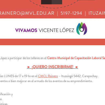
pez a participar de los talleres en el
Centro Municipal de Capacitación Laboral Sa
► ¡QUIERO INSCRIBIRME! ◄
días LUNES de 17 a 19 hs en el
CMCL Rainero
– Ituzaingó 5442, Carapachay.
ventos o bien mejorar en el armado de los eventos de su emprendimiento.
ificación y
s.
sticas.