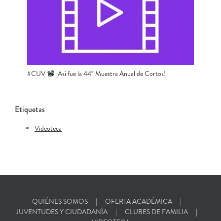
#CUV ​
​ ¡Así fue la 44° Muestra Anual de Cortos!
Etiquetas
Videoteca
QUIÉNES SOMOS
OFERTA ACADÉMICA
JUVENTUDES Y CIUDADANÍA
CLUBES DE FAMILIA