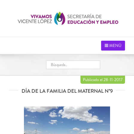
Saltar
al
contenido
MENÚ
Publicado el 28-11-2017
DÍA DE LA FAMILIA DEL MATERNAL N°9
Ver
imagen
más
grande