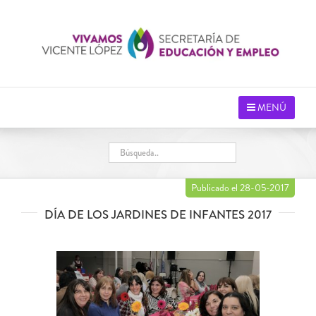
Saltar
al
contenido
MENÚ
Publicado el 28-05-2017
DÍA DE LOS JARDINES DE INFANTES 2017
Ver
imagen
más
grande