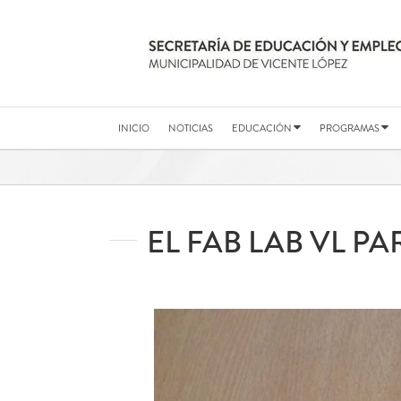
Saltar
al
contenido
INICIO
NOTICIAS
EDUCACIÓN
PROGRAMAS
EL FAB LAB VL P
Ver
imagen
más
grande