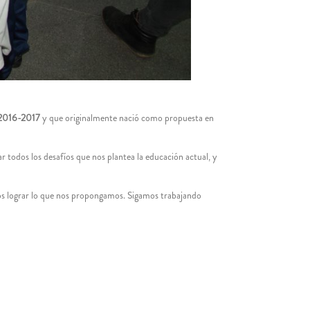
 2016-2017
y que originalmente nació como propuesta en
r todos los desafíos que nos plantea la educación actual, y
s lograr lo que nos propongamos. Sigamos trabajando