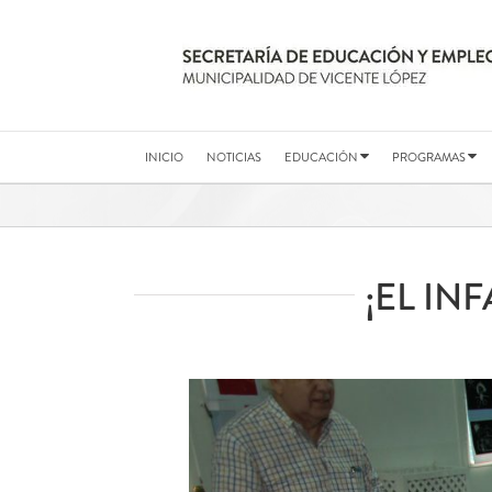
Saltar
al
contenido
INICIO
NOTICIAS
EDUCACIÓN
PROGRAMAS
¡EL IN
Ver
imagen
más
grande