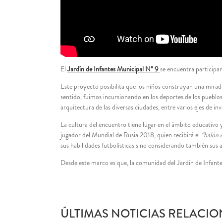
El
Jardín de Infantes Municipal N° 9
se encuentra participa
Este proyecto posibilita que los niños construyan una mirad
sentido, fuimos incursionando en los deportes de los pueblos o
arquitectura de las diversas ciudades, entre varios ejes de inv
La cultura del encuentro tiene lugar en el ámbito educativo y 
jugador del Mundial de Rusia 2018, quien recibirá el
“balón 
sus habilidades futbolísticas sino considerando también sus ap
Desde este marco es que, la comunidad del Jardín de Infantes
ÚLTIMAS NOTICIAS RELACIO