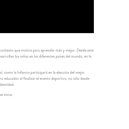
el contexto que motiva para aprender más y mejor. Desde este
sarrollan los niños en los diferentes países del mundo, en la
sí, como la Infancia participará en la elección del mejor
educador al finalizar el evento deportivo, no sólo desde
identidad.
e inicia.