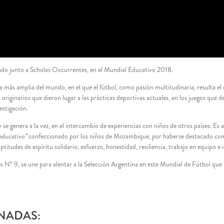
ndo junto a Scholas Occurrentes, en el Mundial Educativo 2018.
a más amplia del mundo, en el que el fútbol, como pasión multitudinaria, resulta 
riginarios que dieron lugar a las prácticas deportivas actuales, en los juegos que de
estigación.
se genera a la vez, en el intercambio de experiencias con niños de otros países. Es a
educativo”
confeccionado por los niños de Mozambique, por haberse destacado como 
titudes de espíritu solidario, esfuerzo, honestidad, resiliencia, trabajo en equipo e 
 N° 9, se une para alentar a la Selección Argentina en este Mundial de Fútbol que s
NADAS: