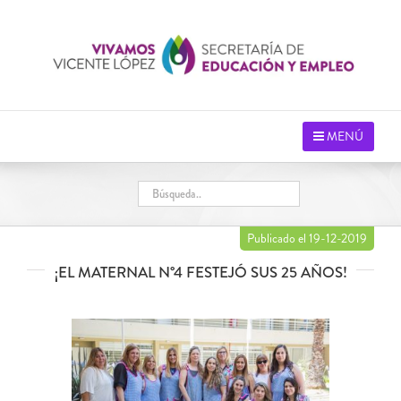
Saltar
al
contenido
MENÚ
Publicado el 19-12-2019
¡EL MATERNAL N°4 FESTEJÓ SUS 25 AÑOS!
Ver
imagen
más
grande