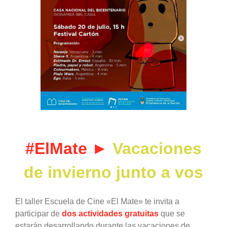
grande
#ElMate ►
Vacaciones
de invierno junto a vos
El taller Escuela de Cine «El Mate» te invita a
participar de
dos actividades gratuitas
que se
estarán desarrollando durante las vacaciones de