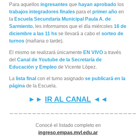
Para aquellos
ingresantes
que
hayan
aprobado
los
trabajos integradores finales
para el
primer año
en
la
Escuela Secundaria Municipal Paula A. de
Sarmiento
, les informamos que el día miércoles
16 de
diciembre a las 11 hs
se llevará a cabo el
sorteo de
turnos
(mañana o tarde).
El mismo se realizará únicamente
E
N VI
VO
a través
del
Canal de Youtube de la Secretaría de
Educación y Empleo
de Vicente López.
La
lista final
con el turno asignado
se publicará en la
página
de la Escuela.
►►
IR AL CANAL
◄◄
———————————————————————————
Conocé el listado completo en
ingreso.empas.mvl.edu.ar