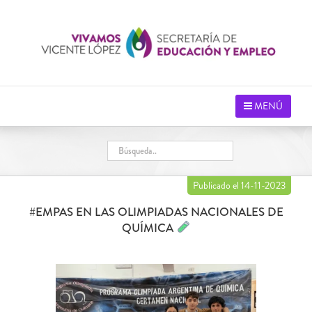
Saltar
al
contenido
MENÚ
Publicado el 14-11-2023
#EMPAS EN LAS OLIMPIADAS NACIONALES DE
QUÍMICA
Ver
imagen
más