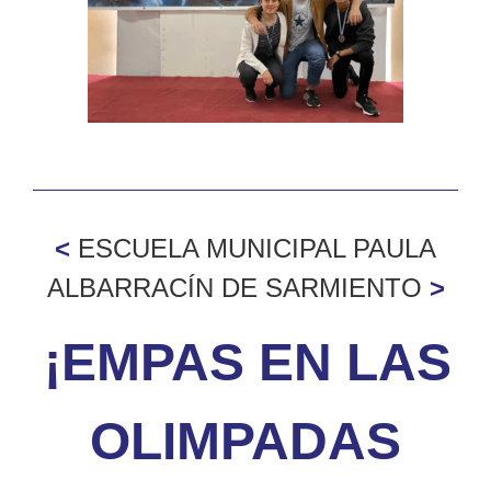
grande
<
ESCUELA MUNICIPAL PAULA
ALBARRACÍN DE SARMIENTO
>
¡E
M
PAS EN LAS
OLIMPADAS