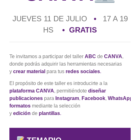
JUEVES 11 DE JULIO
•
17 A 19
HS
• GRATIS
Te invitamos a participar del taller
ABC
de
CANVA
,
donde podrás adquirir las herramientas necesarias
y
crear material
para tus
redes sociales
.
El propósito de este taller es introducirte a la
plataforma CANVA
, permitiéndote
d
is
eñar
publicaciones
para
Instagram
,
Facebook
,
WhatsApp
y
formatos
mediante la selección
y
edición
de
plantillas
.