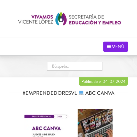
Saltar
al
contenido
MENÚ
Publicado el 04-07-2024
#EMPRENDEDORESVL
​ ABC CANVA
Ver
imagen
más
grande