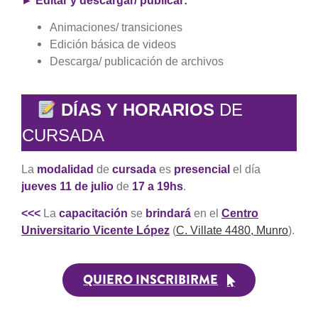
► Editar y descargar/ publicar:
Animaciones/ transiciones
Edición básica de videos
Descarga/ publicación de archivos
DÍAS Y HORARIOS
DE
CURSADA
La
modalidad
de
cursada
es
presencial
el día
jueves 11 de julio
de
17 a 1
9h
s
.
<<<
La
capacitación
se
brindará
en el
Centro
Universitario Vicente López
(
C. Villate 4480, Munro
).
QUIERO INSCRIBIRME