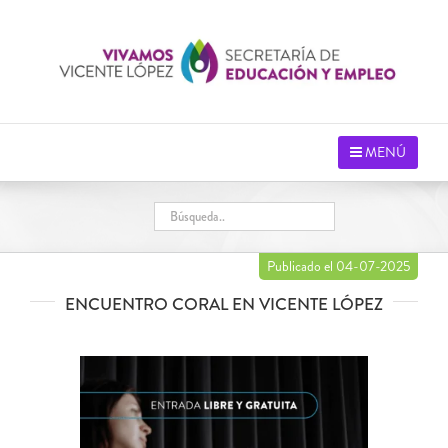
Saltar
al
contenido
MENÚ
Publicado el 04-07-2025
ENCUENTRO CORAL EN VICENTE LÓPEZ
Ver
imagen
más
grande