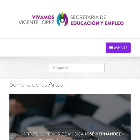
Saltar
al
contenido
MENÚ
Semana de las Artes
Ver
imagen
más
grande