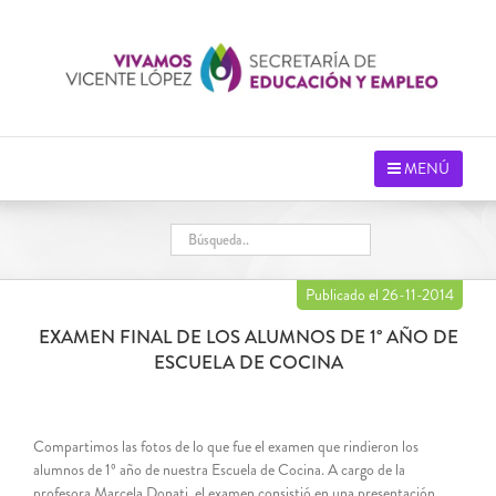
Saltar
al
contenido
MENÚ
Publicado el 26-11-2014
EXAMEN FINAL DE LOS ALUMNOS DE 1° AÑO DE
ESCUELA DE COCINA
Compartimos las fotos de lo que fue el examen que rindieron los
alumnos de 1º año de nuestra Escuela de Cocina. A cargo de la
profesora Marcela Donati, el examen consistió en una presentación