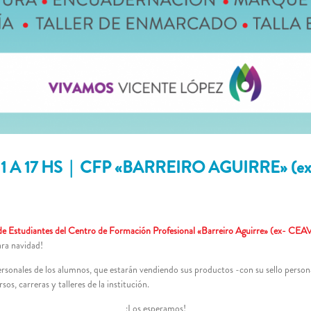
1 A 17 HS | CFP «BARREIRO AGUIRRE» (e
a de Estudiantes del Centro de Formación Profesional «Barreiro Aguirre» (ex- CE
ara navidad!
sonales de los alumnos, que estarán vendiendo sus productos -con su sello person
os, carreras y talleres de la institución.
¡Los esperamos!