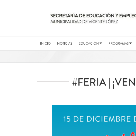
Saltar
al
contenido
INICIO
NOTICIAS
EDUCACIÓN
PROGRAMAS
#FERIA | ¡V
Ver
imagen
más
grande