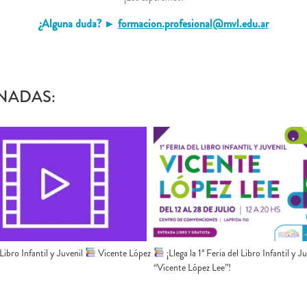
¿Alguna duda? ►
formacion.profesional@mvl.edu.ar
NADAS:
 Libro Infantil y Juvenil
Vicente López
¡Llega la 1ª Feria del Libro Infantil y J
“Vicente López Lee”!