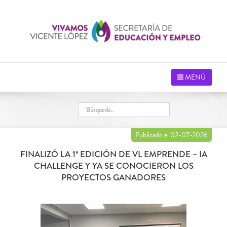
Saltar
al
contenido
MENÚ
Publicado el 02-07-2026
FINALIZÓ LA 1ª EDICIÓN DE VL EMPRENDE – IA
CHALLENGE Y YA SE CONOCIERON LOS
PROYECTOS GANADORES
Ver
imagen