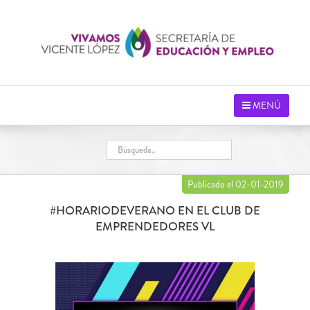
Saltar
al
contenido
MENÚ
Publicado el 02-01-2019
#HORARIODEVERANO EN EL CLUB DE
EMPRENDEDORES VL
Ver
imagen
más