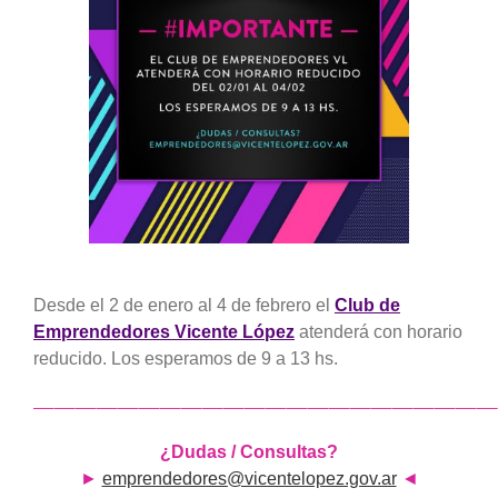
grande
Desde el 2 de enero al 4 de febrero el
Club
de
Emprendedores Vicente López
atenderá con horario
reducido. Los esperamos de 9 a 13 hs.
——————————————————————
¿
Dudas
/
Consultas
?
►
emprendedores@vicentelopez.gov.ar
◄