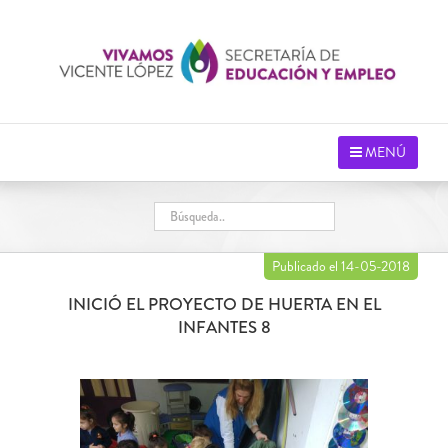
Saltar
al
contenido
MENÚ
Publicado el 14-05-2018
INICIÓ EL PROYECTO DE HUERTA EN EL
INFANTES 8
Ver
imagen
más