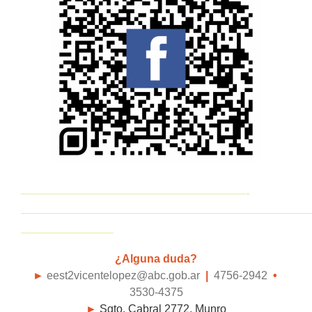
—————————————————-
——————————————————————
———————
¿Alguna duda?
►
eest2vicentelopez@abc.gob.ar
|
4756-2942
•
3530-4375
►
Sgto. Cabral 2772, Munro