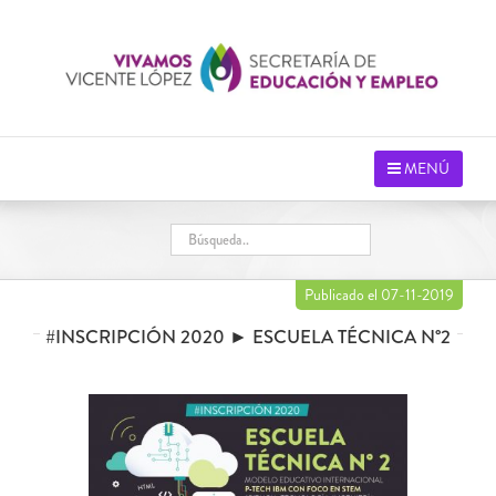
Saltar
al
contenido
MENÚ
Publicado el 07-11-2019
#INSCRIPCIÓN 2020 ► ESCUELA TÉCNICA N°2
Ver
imagen
más
grande