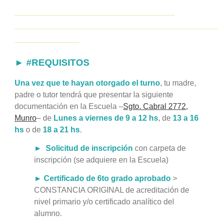
—————————————————-
——————————————————————
———————
► #REQUISITOS
Una vez que te hayan otorgado el turno
, tu madre,
padre o tutor tendrá que presentar la siguiente
documentación en la Escuela –
Sgto. Cabral 2772,
Munro
– de
Lunes a viernes de 9 a 12 hs
, de
13 a 16
hs
o de
18 a 21 hs
.
► Solicitud de inscripción
con carpeta de
inscripción (se adquiere en la Escuela)
►
Certificado de 6to grado aprobado
>
CONSTANCIA ORIGINAL de acreditación de
nivel primario y/o certificado analítico del
alumno.