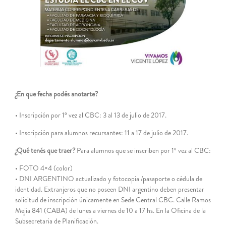
grande
¿En que fecha podés anotarte?
• Inscripción por 1º vez al CBC: 3 al 13 de julio de 2017.
• Inscripción para alumnos recursantes: 11 a 17 de julio de 2017.
¿Qué tenés que traer?
Para alumnos que se inscriben por 1º vez al CBC:
• FOTO 4×4 (color)
• DNI ARGENTINO actualizado y fotocopia /pasaporte o cédula de
identidad. Extranjeros que no poseen DNI argentino deben presentar
solicitud de inscripción únicamente en Sede Central CBC. Calle Ramos
Mejía 841 (CABA) de lunes a viernes de 10 a 17 hs. En la Oficina de la
Subsecretaria de Planificación.