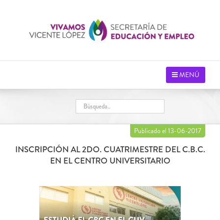
Saltar
al
contenido
MENÚ
Publicado el 13-06-2017
INSCRIPCIÓN AL 2DO. CUATRIMESTRE DEL C.B.C.
EN EL CENTRO UNIVERSITARIO
Ver
imagen
más