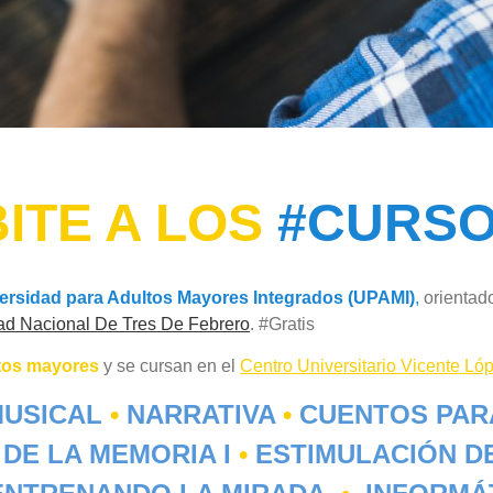
BITE A LOS
#CURSO
ersidad para Adultos Mayores Integrados (UPAMI)
,
orientado
ad Nacional De Tres De Febrero
. #Gratis
ltos mayores
y se cursan en el
C
entro Universitario Vicente Lóp
MUSICAL
•
NARRATIVA
•
CUENTOS PAR
 DE LA MEMORIA I
•
ESTIMULACIÓN DE