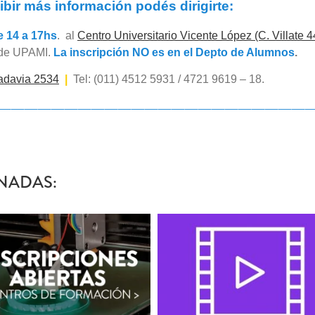
ibir más información podés dirigirte:
e 14 a 17hs
. al
Centro Universitario Vicente López (C. Villate 
a de UPAMI.
La inscripción NO es en el Depto de Alumnos
.
adavia 2534
|
Tel: (011) 4512 5931 / 4721 9619 – 18.
———————————————————————
NADAS: