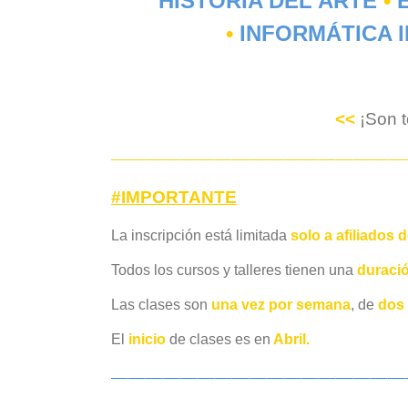
HISTORIA DEL ARTE
•
E
•
INFORMÁTICA I
<<
¡Son 
—————————————————
#IMPORTA
NT
E
La inscripción está limitada
solo a afiliados 
Todos los cursos y talleres tienen una
duració
Las clases son
una vez por semana
, de
dos 
El
inicio
de clases es en
Abril.
—————————————————