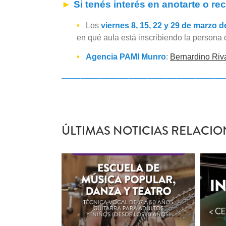
►
Si tenés in
terés en
anotarte o rec
•
Los
viernes 8, 15, 22 y 29 de marzo d
en qué aula está inscribiendo la person
•
Agencia PAMI Munro
:
Bernardino Riv
—————————————————
ÚLTIMAS NOTICIAS RELACIO