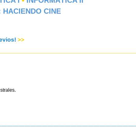
ICA I
•
INFORMÁTICA II
 HACIENDO CINE
revios!
>>
————————————————————————
strales.
————————————————————————