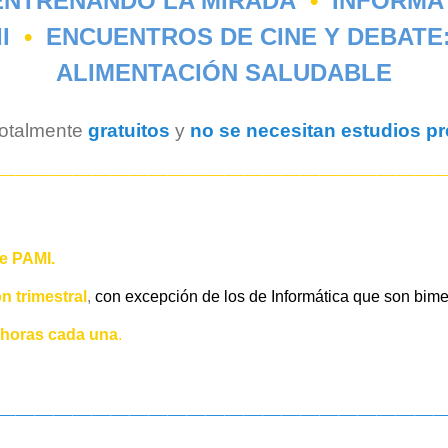
NTRENANDO LA MIRADA
•
INFORMÁT
II
•
ENCUENTROS DE CINE Y DEBATE:
ALIMENTACIÓN SALUDABLE
totalmente
gratuitos
y
no se necesitan estudios p
———————————————————————
de PAMI.
n trimestral
,
con excepción de los de Informática que son bime
horas cada una
.
———————————————————————