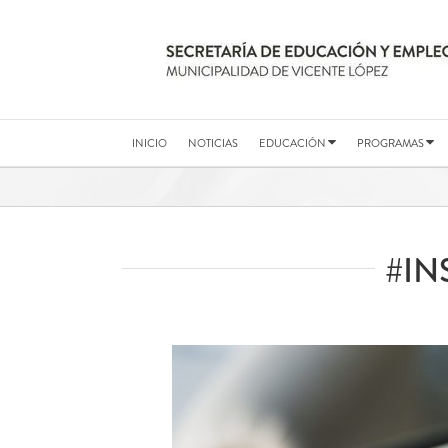
Saltar
al
contenido
INICIO
NOTICIAS
EDUCACIÓN
PROGRAMAS
#IN
Ver
imagen
más
grande